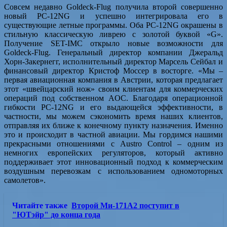
Совсем недавно Goldeck-Flug получила второй совершенно
новый PC-12NG и успешно интегрировала его в
существующие летные программы. Оба PC-12NG окрашены в
стильную классическую ливрею с золотой буквой «G».
Получение SET-IMC открыло новые возможности для
Goldeck-Flug. Генеральный директор компании Джеральд
Хорн-Закернегг, исполнительный директор Марсель Сейбал и
финансовый директор Кристоф Моссер в восторге. «Мы –
первая авиационная компания в Австрии, которая предлагает
этот «швейцарский нож» своим клиентам для коммерческих
операций под собственном AOC. Благодаря операционной
гибкости PC-12NG и его выдающейся эффективности, в
частности, мы можем сэкономить время наших клиентов,
отправляя их ближе к конечному пункту назначения. Именно
это и происходит в частной авиации. Мы гордимся нашими
прекрасными отношениями с Austro Control – одним из
немногих европейских регуляторов, который активно
поддерживает этот инновационный подход к коммерческим
воздушным перевозкам с использованием одномоторных
самолетов».
Читайте также
Второй Ми-171А2 поступит в
"ЮТэйр" до конца года