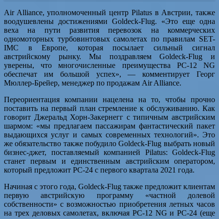
Air Alliance, уполномоченный центр Pilatus в Австрии, также
воодушевлены достижениями Goldeck-Flug. «Это еще одна
веха на пути развития перевозок на коммерческих
одномоторных турбовинтовых самолетах по правилам SET-
IMC в Европе, которая посылает сильный сигнал
австрийскому рынку. Мы поздравляем Goldeck-Flug и
уверены, что многочисленные преимущества PC-12 NG
обеспечат им большой успех», — комментирует Георг
Мюллер-Брейер, менеджер по продажам Air Alliance.
Переориентация компании нацелена на то, чтобы прочно
поставить на первый план стремление к обслуживанию. Как
говорит Джеральд Хорн-Закернегг с типичным австрийским
шармом: «мы предлагаем пассажирам фантастический пакет
выдающихся услуг и самых современных технологий». Это
же обязательство также побудило Goldeck-Flug выбрать новый
бизнес-джет, поставляемый компанией Pilatus: Goldeck-Flug
станет первым и единственным австрийским оператором,
который предложит PC-24 с первого квартала 2021 года.
Начиная с этого года, Goldeck-Flug также предложит клиентам
первую австрийскую программу «частной долевой
собственности» с возможностью приобретения летных часов
на трех деловых самолетах, включая PC-12 NG и PC-24 (еще