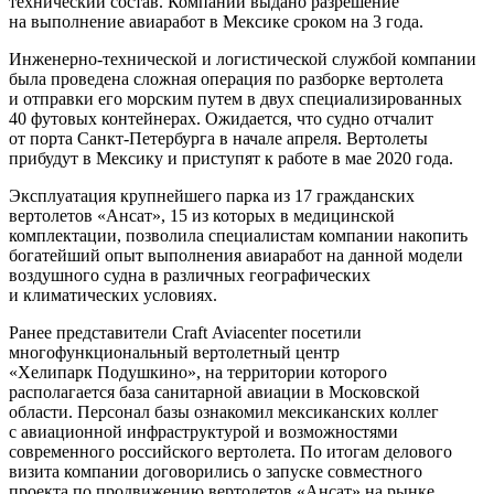
технический состав. Компании выдано разрешение
на выполнение авиаработ в Мексике сроком на 3 года.
Инженерно-технической и логистической службой компании
была проведена сложная операция по разборке вертолета
и отправки его морским путем в двух специализированных
40 футовых контейнерах. Ожидается, что судно отчалит
от порта Санкт-Петербурга в начале апреля. Вертолеты
прибудут в Мексику и приступят к работе в мае 2020 года.
Эксплуатация крупнейшего парка из 17 гражданских
вертолетов «Ансат», 15 из которых в медицинской
комплектации, позволила специалистам компании накопить
богатейший опыт выполнения авиаработ на данной модели
воздушного судна в различных географических
и климатических условиях.
Ранее представители Craft Aviacenter посетили
многофункциональный вертолетный центр
«Хелипарк Подушкино», на территории которого
располагается база санитарной авиации в Московской
области. Персонал базы ознакомил мексиканских коллег
с авиационной инфраструктурой и возможностями
современного российского вертолета. По итогам делового
визита компании договорились о запуске совместного
проекта по продвижению вертолетов «Ансат» на рынке