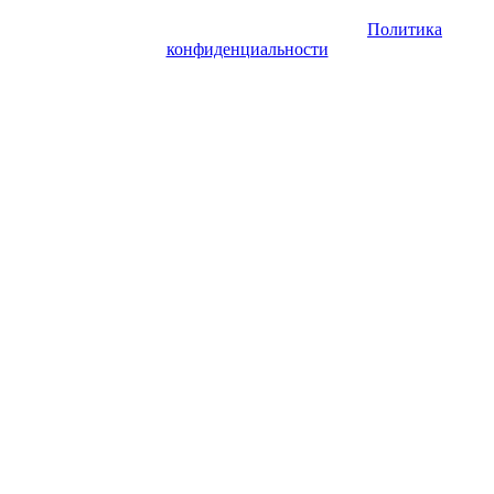
защищены. Запрещено использование материалов сайта без
согласия его авторов и обратной ссылки.
Политика
конфиденциальности